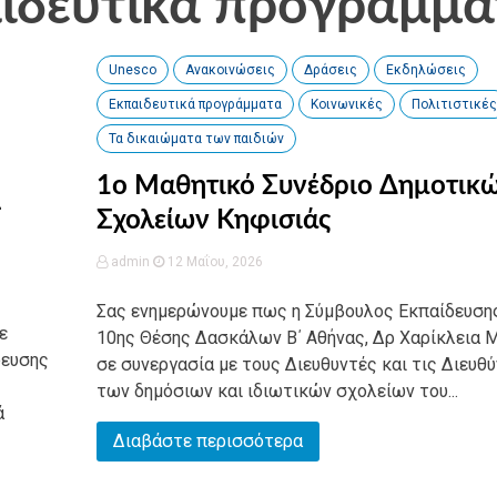
αιδευτικά προγράμμα
Unesco
Ανακοινώσεις
Δράσεις
Εκδηλώσεις
Εκπαιδευτικά προγράμματα
Κοινωνικές
Πολιτιστικές
Τα δικαιώματα των παιδιών
1ο Μαθητικό Συνέδριο Δημοτικ
–
Σχολείων Κηφισιάς
admin
12 Μαΐου, 2026
Σας ενημερώνουμε πως η Σύμβουλος Εκπαίδευση
ε
10ης Θέσης Δασκάλων Β΄ Αθήνας, Δρ Χαρίκλεια 
δευσης
σε συνεργασία με τους Διευθυντές και τις Διευθ
των δημόσιων και ιδιωτικών σχολείων του...
ά
Διαβάστε περισσότερα