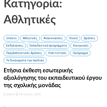
Κατηγορία:
Αθλητικές
Unesco
Αθλητικές
Ανακοινώσεις
Γενικά
Δράσεις
Εκδηλώσεις
Εκπαιδευτικά προγράμματα
Κοινωνικές
Περιβαλλοντικές Δράσεις
Πολιτιστικές
Πρόγραμμα
Τα δικαιώματα των παιδιών
Ετήσια έκθεση εσωτερικής
αξιολόγησης του εκπαιδευτικού έργου
της σχολικής μονάδας
admin
18 Ιουνίου, 2026
...