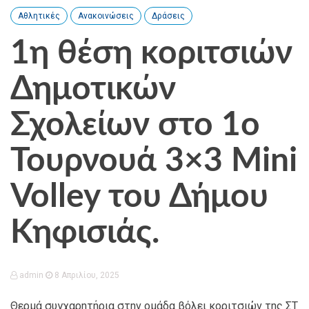
Αθλητικές
Ανακοινώσεις
Δράσεις
1η θέση κοριτσιών
Δημοτικών
Σχολείων στο 1ο
Τουρνουά 3×3 Μini
Volley του Δήμου
Κηφισιάς.
admin
8 Απριλίου, 2025
Θερμά συγχαρητήρια στην ομάδα βόλει κοριτσιών της ΣΤ