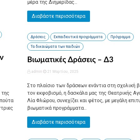
μέρα της Διημερίδας...
Διαβάστε περισσότερα
Δράσεις
Εκπαιδευτικά προγράμματα
Πρόγραμμα
Τα δικαιώματα των παιδιών
ν
Βιωματικές Δράσεις – Δ3
admin
21 Μαρτίου, 2025
Στο πλαίσιο των δράσεων ενάντια στη σχολική β
 της
τον εκφοβισμό, η δασκάλα μας της Θεατρικής Αγ
Μπούτα
Λία Φλώρου, συνεχίζει και φέτος, με μεγάλη επιτυ
ντριες
βιωματικά προγράμματα...
Διαβάστε περισσότερα