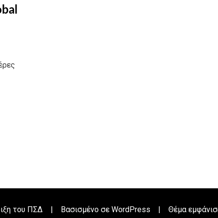
bal
έρες
ξη του
ΠΣΔ
|
Βασισμένο σε
WordPress
|
Θέμα εμφάνιση