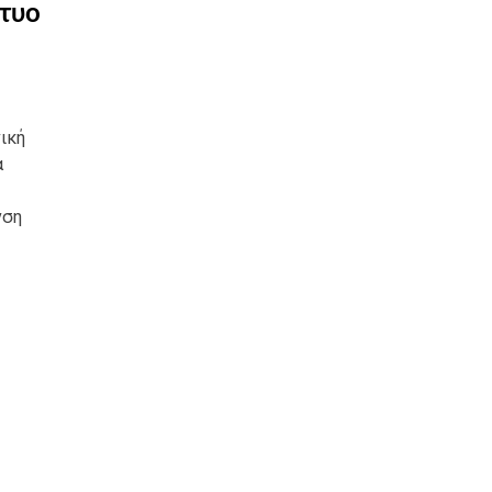
κτυο
ική
α
νση