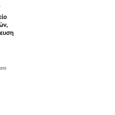
είο
ών,
δευση
 από