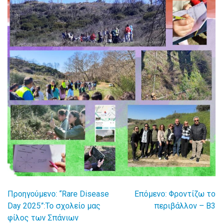
Προηγούμενο:
“Rare Disease
Επόμενο:
Φροντίζω το
Πλοήγηση
Day 2025”:Το σχολείο μας
περιβάλλον – Β3
φίλος των Σπάνιων