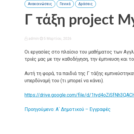
Ανακοινώσεις
Γενικά
Δράσεις
Γ τάξη project M
admin
5 Μαρτίου, 2026
Οι εργασίες στο πλαίσιο του μαθήματος των Αγγλ
τριές μας με την καθοδήγηση, την έμπνευση και το
Αυτή τη φορά, τα παιδιά της Γ τάξης εμπνεύστηκα
υπερδύναμή του (τι μπορεί να κάνει).
https://drive.google.com/file/d/1tyd4oZjSfNh3QAC
Προηγούμενο:
Α΄ Δημοτικού – Εγγραφές
Πλοήγηση
άρθρων