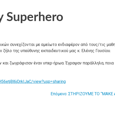
y Superhero
ικών συνεχίζονται με αμείωτο ενδιαφέρον από τους/τις μαθ
ν ζήλο της υπεύθυνης εκπαιδευτικού μας κ. Ελένης Γουσίου.
ν και ζωγράφισαν έναν υπερ-ήρωα. Έγραψαν παράλληλα, ποια ε
H56etjBl6jDrkIJaC/view?usp=sharing
Επόμενο:
ΣΤΗΡΙΖΟΥΜΕ ΤΟ “MAKE 