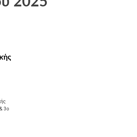
ου 2025
κής
κής
& 3ο